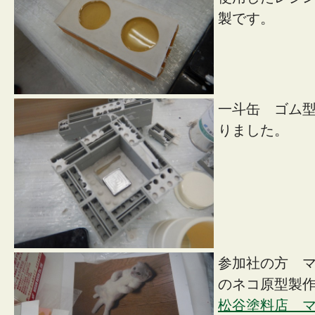
製です。
一斗缶 ゴム
りました。
参加社の方 
のネコ原型製
松谷塗料店 