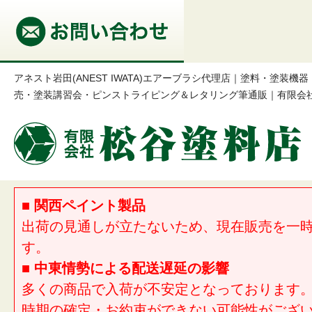
アネスト岩田(ANEST IWATA)エアーブラシ代理店｜塗料・塗装
売・塗装講習会・ピンストライピング＆レタリング筆通販｜有限会
■ 関西ペイント製品
出荷の見通しが立たないため、現在販売を一
す。
■ 中東情勢による配送遅延の影響
多くの商品で入荷が不安定となっております
時期の確定・お約束ができない可能性がござ