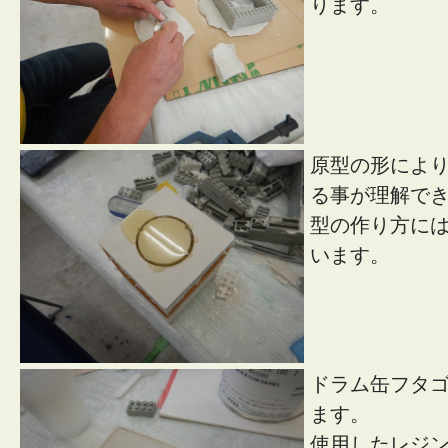
ります。
原型の形によ
る事が理解で
型の作り方に
います。
ドラム缶フタ
ます。
使用したレジ