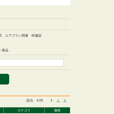
田 エアブラシ関連 特価品
ト商品
該当 45件
1
2
3
カテゴリ
価格