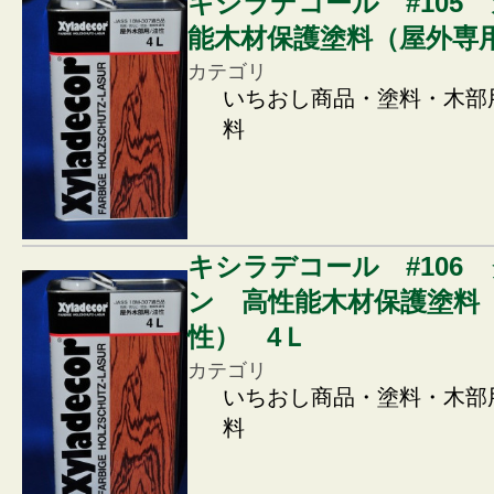
キシラデコール #105
能木材保護塗料（屋外専用
カテゴリ
いちおし商品・塗料・木部
料
キシラデコール #106
ン 高性能木材保護塗料（
性） 4Ｌ
カテゴリ
いちおし商品・塗料・木部
料