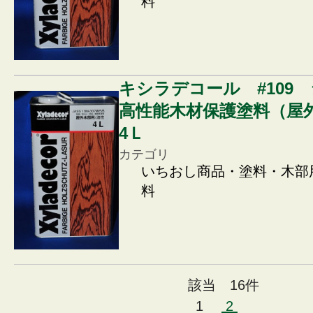
料
キシラデコール #10
高性能木材保護塗料（屋
4Ｌ
カテゴリ
いちおし商品・塗料・木部
料
該当 16件
1
2