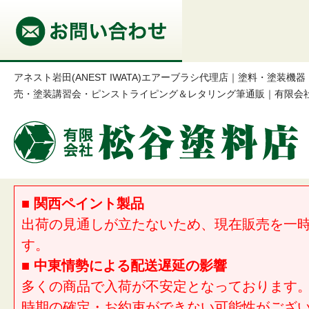
アネスト岩田(ANEST IWATA)エアーブラシ代理店｜塗料・塗装
売・塗装講習会・ピンストライピング＆レタリング筆通販｜有限会
■ 関西ペイント製品
出荷の見通しが立たないため、現在販売を一
す。
■ 中東情勢による配送遅延の影響
多くの商品で入荷が不安定となっております
時期の確定・お約束ができない可能性がござ