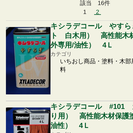
該当 16件
1
2
キシラデコール やすら
ト 白木用） 高性能木
外専用/油性） 4Ｌ
カテゴリ
いちおし商品・塗料・木部
料
キシラデコール #101
り用） 高性能木材保護塗
油性） 4Ｌ