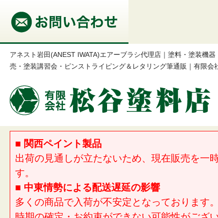
アネスト岩田(ANEST IWATA)エアーブラシ代理店｜塗料・塗装
売・塗装講習会・ピンストライピング＆レタリング筆通販｜有限会
■ 関西ペイント製品
出荷の見通しが立たないため、現在販売を一
す。
■ 中東情勢による配送遅延の影響
多くの商品で入荷が不安定となっております
時期の確定・お約束ができない可能性がござ