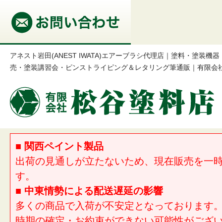
アネスト岩田(ANEST IWATA)エアーブラシ代理店｜塗料・塗装
売・塗装講習会・ピンストライピング＆レタリング筆通販｜有限会
■ 関西ペイント製品
出荷の見通しが立たないため、現在販売を一
す。
■ 中東情勢による配送遅延の影響
多くの商品で入荷が不安定となっております
時期の確定・お約束ができない可能性がござ