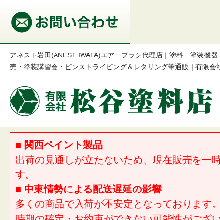
アネスト岩田(ANEST IWATA)エアーブラシ代理店｜塗料・塗装
売・塗装講習会・ピンストライピング＆レタリング筆通販｜有限会
■ 関西ペイント製品
出荷の見通しが立たないため、現在販売を一
す。
■ 中東情勢による配送遅延の影響
多くの商品で入荷が不安定となっております
時期の確定・お約束ができない可能性がござ