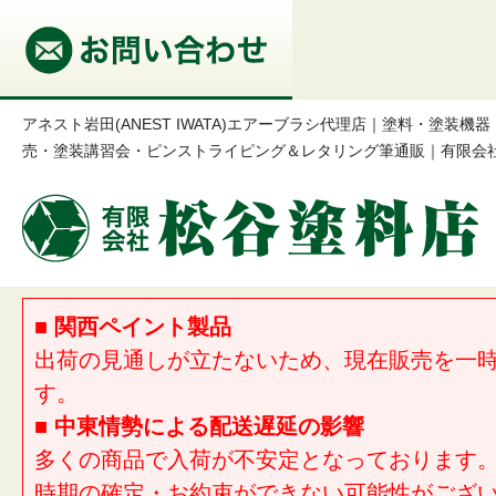
アネスト岩田(ANEST IWATA)エアーブラシ代理店｜塗料・塗装
売・塗装講習会・ピンストライピング＆レタリング筆通販｜有限会
■ 関西ペイント製品
出荷の見通しが立たないため、現在販売を一
す。
■ 中東情勢による配送遅延の影響
多くの商品で入荷が不安定となっております
時期の確定・お約束ができない可能性がござ