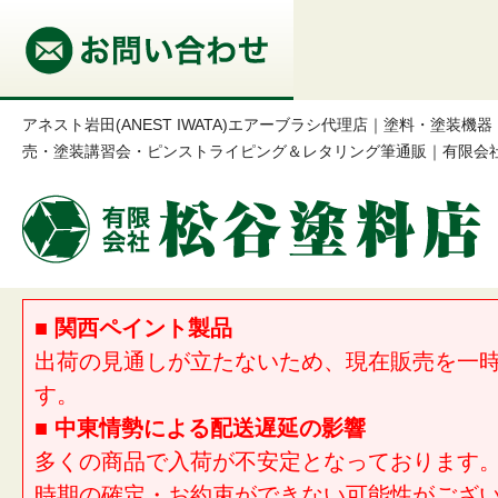
アネスト岩田(ANEST IWATA)エアーブラシ代理店｜塗料・塗装
売・塗装講習会・ピンストライピング＆レタリング筆通販｜有限会
■ 関西ペイント製品
出荷の見通しが立たないため、現在販売を一
す。
■ 中東情勢による配送遅延の影響
多くの商品で入荷が不安定となっております
時期の確定・お約束ができない可能性がござ