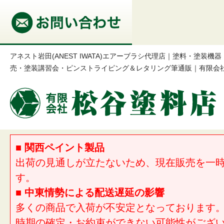
アネスト岩田(ANEST IWATA)エアーブラシ代理店｜塗料・塗装
売・塗装講習会・ピンストライピング＆レタリング筆通販｜有限会
■ 関西ペイント製品
出荷の見通しが立たないため、現在販売を一
す。
■ 中東情勢による配送遅延の影響
多くの商品で入荷が不安定となっております
時期の確定・お約束ができない可能性がござ