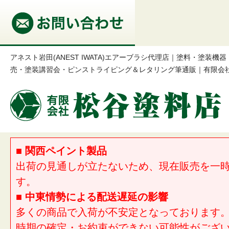
アネスト岩田(ANEST IWATA)エアーブラシ代理店｜塗料・塗装
売・塗装講習会・ピンストライピング＆レタリング筆通販｜有限会
■ 関西ペイント製品
出荷の見通しが立たないため、現在販売を一
す。
■ 中東情勢による配送遅延の影響
多くの商品で入荷が不安定となっております
時期の確定・お約束ができない可能性がござ