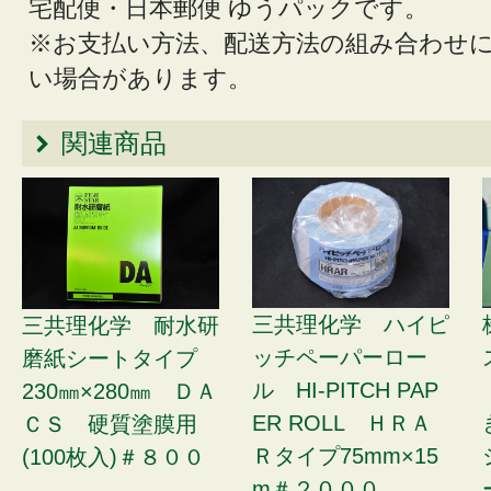
宅配便・日本郵便 ゆうパックです。
※お支払い方法、配送方法の組み合わせ
い場合があります。
関連商品
三共理化学 ハイピ
三共理化学 耐水研
ッチペーパーロー
磨紙シートタイプ
ル HI-PITCH PAP
230㎜×280㎜ ＤＡ
ER ROLL ＨＲＡ
ＣＳ 硬質塗膜用
Ｒタイプ75mm×15
(100枚入)＃８００
m＃２０００