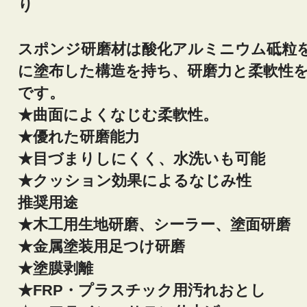
り
スポンジ研磨材は酸化アルミニウム砥粒
に塗布した構造を持ち、研磨力と柔軟性
です。
★曲面によくなじむ柔軟性。
★優れた研磨能力
★目づまりしにくく、水洗いも可能
★クッション効果によるなじみ性
推奨用途
★木工用生地研磨、シーラー、塗面研磨
★金属塗装用足つけ研磨
★塗膜剥離
★FRP・プラスチック用汚れおとし