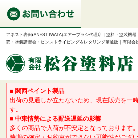
アネスト岩田(ANEST IWATA)エアーブラシ代理店｜塗料・塗装
売・塗装講習会・ピンストライピング＆レタリング筆通販｜有限会
■ 関西ペイント製品
出荷の見通しが立たないため、現在販売を一
す。
■ 中東情勢による配送遅延の影響
多くの商品で入荷が不安定となっております
時期の確定・お約束ができない可能性がござ