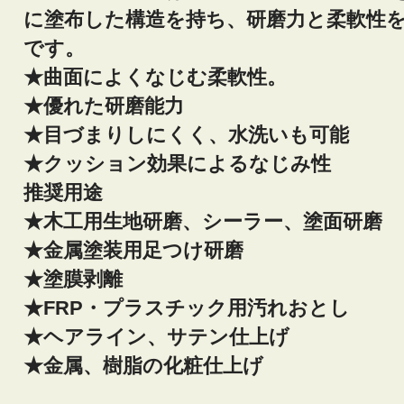
に塗布した構造を持ち、研磨力と柔軟性
です。
★曲面によくなじむ柔軟性。
★優れた研磨能力
★目づまりしにくく、水洗いも可能
★クッション効果によるなじみ性
推奨用途
★木工用生地研磨、シーラー、塗面研磨
★金属塗装用足つけ研磨
★塗膜剥離
★FRP・プラスチック用汚れおとし
★ヘアライン、サテン仕上げ
★金属、樹脂の化粧仕上げ