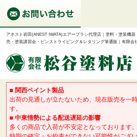
アネスト岩田(ANEST IWATA)エアーブラシ代理店｜塗料・塗装
売・塗装講習会・ピンストライピング＆レタリング筆通販｜有限会
■ 関西ペイント製品
出荷の見通しが立たないため、現在販売を一
す。
■ 中東情勢による配送遅延の影響
多くの商品で入荷が不安定となっております
時期の確定・お約束ができない可能性がござ